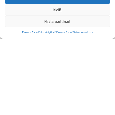
Kiellä
Näytä asetukset
Deekax Air – Evästekäytäntö
Deekax Air – Tietosuojaseloste
Deekax Air Oy
Patruunapolku 4
79100 Leppävirta