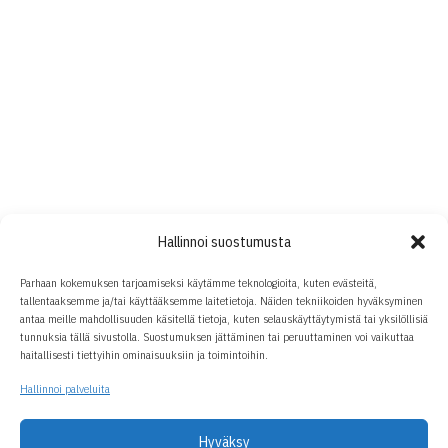
Hallinnoi suostumusta
Parhaan kokemuksen tarjoamiseksi käytämme teknologioita, kuten evästeitä,
tallentaaksemme ja/tai käyttääksemme laitetietoja. Näiden tekniikoiden hyväksyminen
antaa meille mahdollisuuden käsitellä tietoja, kuten selauskäyttäytymistä tai yksilöllisiä
tunnuksia tällä sivustolla. Suostumuksen jättäminen tai peruuttaminen voi vaikuttaa
haitallisesti tiettyihin ominaisuuksiin ja toimintoihin.
Hallinnoi palveluita
Hyväksy