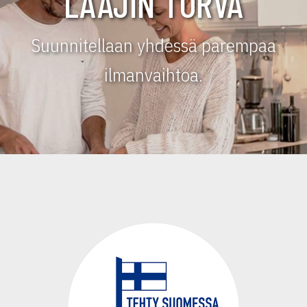
LAAJIN TURVA
Suunnitellaan yhdessä parempaa
ilmanvaihtoa.