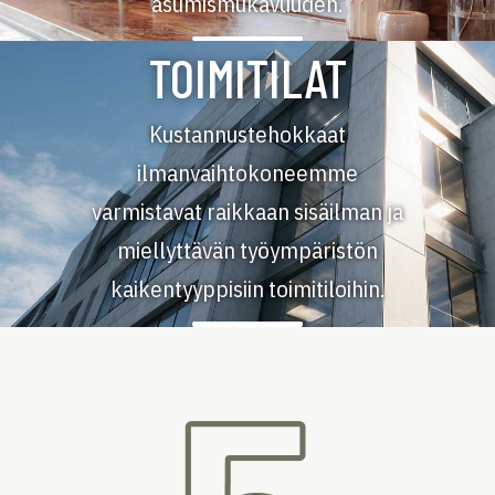
asumismukavuuden.
TOIMITILAT
Kustannustehokkaat
ilmanvaihtokoneemme
varmistavat raikkaan sisäilman ja
miellyttävän työympäristön
kaikentyyppisiin toimitiloihin.