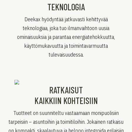
TEKNOLOGIA
Deekax hyödyntää jatkuvasti kehittyvää
teknologiaa, joka tuo ilmanvaihtoon uusia
ominaisuuksia ja parantaa energiatehokkuutta,
käyttömukavuutta ja toimintavarmuutta
tulevaisuudessa.
RATKAISUT
KAIKKIIN KOHTEISIIN
Tuotteet on suunniteltu vastaamaan monipuolisiin
tarpeisiin – asuntoihin ja toimitiloihin. Jokainen ratkaisu
on kompakti, skaalautuva ja helppo integroida erilaisiin