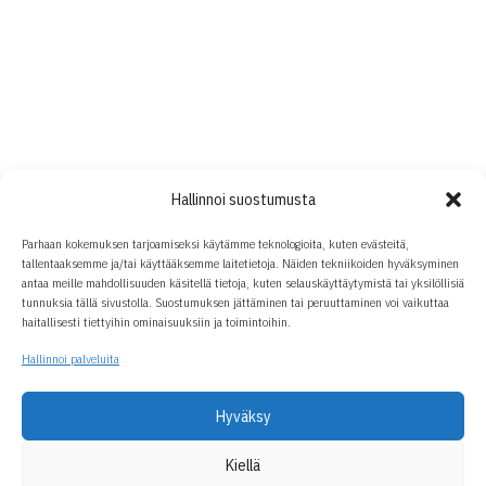
Hallinnoi suostumusta
Parhaan kokemuksen tarjoamiseksi käytämme teknologioita, kuten evästeitä,
tallentaaksemme ja/tai käyttääksemme laitetietoja. Näiden tekniikoiden hyväksyminen
antaa meille mahdollisuuden käsitellä tietoja, kuten selauskäyttäytymistä tai yksilöllisiä
tunnuksia tällä sivustolla. Suostumuksen jättäminen tai peruuttaminen voi vaikuttaa
haitallisesti tiettyihin ominaisuuksiin ja toimintoihin.
Hallinnoi palveluita
Hyväksy
Kiellä