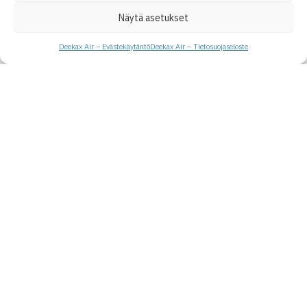
Näytä asetukset
Deekax Air – Evästekäytäntö
Deekax Air – Tietosuojaseloste
Deekax Air Oy
Patruunapolku 4
79100 Leppävirta
Ota meihin yhteyttä
0207 912 550
deekax(at)deekaxair.fi