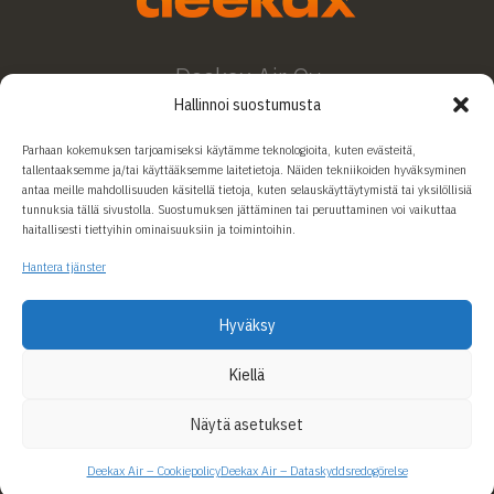
Deekax Air Oy
Patruunapolku 4
Hallinnoi suostumusta
79100 Leppävirta
Finland
Parhaan kokemuksen tarjoamiseksi käytämme teknologioita, kuten evästeitä,
tallentaaksemme ja/tai käyttääksemme laitetietoja. Näiden tekniikoiden hyväksyminen
antaa meille mahdollisuuden käsitellä tietoja, kuten selauskäyttäytymistä tai yksilöllisiä
Kontakt oss
tunnuksia tällä sivustolla. Suostumuksen jättäminen tai peruuttaminen voi vaikuttaa
haitallisesti tiettyihin ominaisuuksiin ja toimintoihin.
+358 207 912 550
deekax(at)deekaxair.fi
Hantera tjänster
Hyväksy
Kiellä
Näytä asetukset
Deekax Air – Cookiepolicy
Deekax Air – Dataskyddsredogörelse